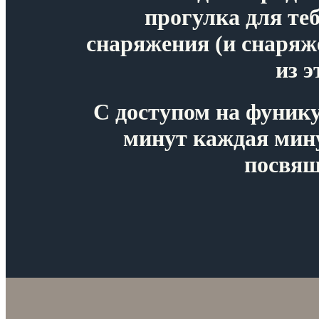
прогулка
для те
снаряжения (и снаряже
из э
С доступом на фунику
минут каждая мину
посвящ